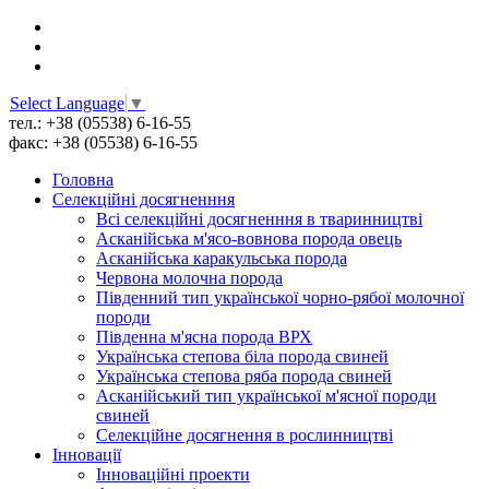
Select Language
▼
тел.: +38 (05538) 6-16-55
факс: +38 (05538) 6-16-55
Головна
Селекційні досягненння
Всі cелекційні досягненння в тваринництві
Асканійська м'ясо-вовнова порода овець
Асканійська каракульська порода
Червона молочна порода
Південний тип української чорно-рябої молочної
породи
Південна м'ясна порода ВРХ
Українська степова біла порода свиней
Українська степова ряба порода свиней
Асканійський тип української м'ясної породи
свиней
Селекційне досягнення в рослинництві
Інновації
Інноваційні проекти