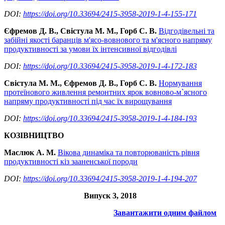
DOI:
https://doi.org/10.33694/2415-3958-2019-1-4-155-171
Єфремов Д. В., Свістула М. М., Горб С. В.
Відгодівельні та
забійні якості баранців м'ясо-вовнового та м'ясного напряму
продуктивності за умови їх інтенсивної відгодівлі
DOI:
https://doi.org/10.33694/2415-3958-2019-1-4-172-183
Свістула М. М., Єфремов Д. В., Горб С. В.
Нормування
протеїнового живлення ремонтних ярок вовново-м`ясного
напряму продуктивності під час їх вирощування
DOI:
https://doi.org/10.33694/2415-3958-2019-1-4-184-193
КОЗІВНИЦТВО
Маслюк А. М.
Вікова динаміка та повторюваність рівня
продуктивності кіз зааненської породи
DOI:
https://doi.org/10.33694/2415-3958-2019-1-4-194-207
Випуск 3, 2018
Завантажити одним файлом