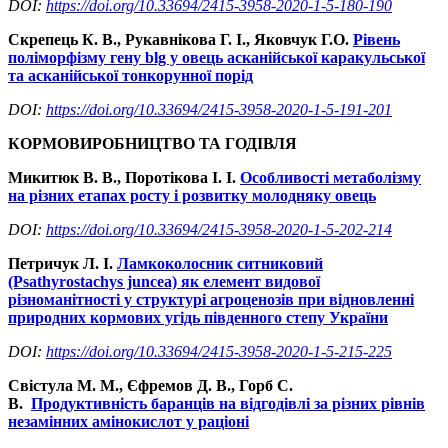
DOI:
https://doi.org/10.33694/2415-3958-2020-1-5-180-190
Скрепець К. В., Рукавнікова Г. І.,
Яковчук Г.О.
Рівень
поліморфізму гену blg у овець асканійської каракульської
та асканійської тонкорунної порід
DOI:
https://doi.org/10.33694/2415-3958-2020-1-5-191-201
КОРМОВИРОБНИЦТВО ТА ГОДІВЛЯ
Микитюк В. В., Поротікова І. І.
Особливості метаболізму
на різних етапах росту і розвитку молодняку овець
DOI:
https://doi.org/10.33694/2415-3958-2020-1-5-202-214
Петричук Л. І.
Ламкоколосник ситниковий
(Psathyrostachys juncea) як елемент видової
різноманітності у структурі агроценозів при відновленні
природних кормових угідь південного степу України
DOI:
https://doi.org/10.33694/2415-3958-2020-1-5-215-225
Свістула М. М., Єфремов Д. В., Горб С.
В.
Продуктивність баранців на відгодівлі за різних рівнів
незамінних амінокислот у раціоні