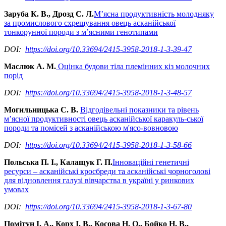
Заруба К. В., Дрозд С. Л.
М’ясна продуктивність молодняку
за промислового схрещування овець асканійської
тонкорунної породи з м’ясними генотипами
DOI:
https://doi.org/10.33694/2415-3958-2018-1-3-39-47
Маслюк А. М.
Оцінка будови тіла племінних кіз молочних
порід
DOI:
https://doi.org/10.33694/2415-3958-2018-1-3-48-57
Могильницька С. В.
Відгодівельні показники та рівень
м’ясної продуктивності овець асканійської каракуль-ської
породи та помісей з асканійською м'ясо-вовновою
DOI:
https://doi.org/10.33694/2415-3958-2018-1-3-58-66
Польська П. І., Калащук Г. П.
Інноваційні генетичні
ресурси – асканійські кросбреди та асканійські чорноголові
для відновлення галузі вівчарства в україні у ринкових
умовах
DOI:
https://doi.org/10.33694/2415-3958-2018-1-3-67-80
Помітун І. А., Корх І. В., Косова Н. О., Бойко Н. В.,