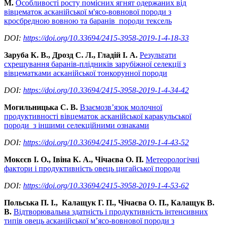
М.
Особливості росту помісних ягнят одержаних від
вівцематок асканійської м'ясо-вовнової породи з
кросбредною вовною та баранів породи тексель
DOI:
https://doi.org/10.33694/2415-3958-2019-1-4-18-33
Заруба К. В., Дрозд С. Л., Гладій І. А.
Результати
схрещування баранів-плідників зарубіжної селекції з
вівцематками асканійської тонкорунної породи
DOI:
https://doi.org/10.33694/2415-3958-2019-1-4-34-42
Могильницька С. В.
Взаємозв’язок молочної
продуктивності вівцематок асканійської каракульської
породи з іншими селекційними ознаками
DOI:
https://doi.org/10.33694/2415-3958-2019-1-4-43-52
Мокєєв І. О., Івіна К. А., Чічаєва О. П.
Метеорологічні
фактори і продуктивність овець цигайської породи
DOI:
https://doi.org/10.33694/2415-3958-2019-1-4-53-62
Польська П. І., Калащук Г. П., Чічаєва О. П., Калащук В.
В.
Відтворювальна здатність і продуктивність інтенсивних
типів овець асканійської м’ясо-вовнової породи з