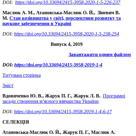
DOI:
https://doi.org/10.33694/2415-3958-2020-1-5-226-237
Маслюк А. М., Атановська-Маслюк О. Й., Зіневич В.
М.
Стан козівництва у світі, перспективи розвитку та
наукове забезпечення в Україні
DOI:
https://doi.org/10.33694/2415-3958-2020-1-5-238-254
Випуск 4, 2019
Завантажити одним файлом
DOI:
https://doi.org/10.33694/2415-3958-2019-1-4
Титульна сторінка
Зміст
Вдовиченко Ю. В., Жарук П. Г., Жарук Л. В.
Програмні
засади створення м’ясного вівчарства України
DOI:
https://doi.org/10.33694/2415-3958-2019-1-4-6-17
СЕЛЕКЦІЯ
Атановська-Маслюк О. Й., Жарук П. Г., Маслюк А.