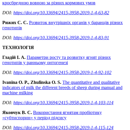
кросбредною вовною за різних кормових умов
DOI:
https://doi.org/10.33694/2415-3958-2019-1-4-63-82
Рижих С. С.
Розвиток внутрішніх органів у баранців різних
генотипів
DOI:
https://doi.org/10.33694/2415-3958-2019-1-4-83-91
ТЕХНОЛОГІЯ
Гладій І. А.
Параметри росту та розвитку ягнят різних
генотипів у ранньому онтогенезі
DOI:
https://doi.org/10.33694/2415-3958-2019-1-4-92-102
Ivanina
O
.
P
.,
Zhulinska O
.
S
.
The quantitative and qualitative
indicators of milk the different breeds of sheep during manual and
machine milking
DOI:
https://doi.org/10.33694/2415-3958-2019-1-4-103-114
Яковчук В. С.
Використання ягнятам пробіотику
«субтиспорин» у період підсису
DOI:
https://doi.org/10.33694/2415-3958-2019-1-4-115-124