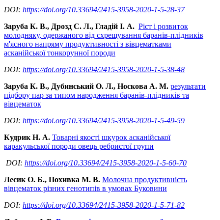
DOI:
https://doi.org/10.33694/2415-3958-2020-1-5-28-37
Заруба К. В., Дрозд С. Л., Гладій І. А.
Ріст і розвиток
молодняку, одержаного від схрещування баранів-плідників
м'ясного напряму продуктивності з вівцематками
асканійської тонкорунної породи
DOI:
https://doi.org/10.33694/2415-3958-2020-1-5-38-48
Заруба К. В., Дубинський О. Л., Носкова А. М.
результати
підбору пар за типом народження баранів-плідників та
вівцематок
DOI:
https://doi.org/10.33694/2415-3958-2020-1-5-49-59
Кудрик Н. А.
Товарні якості шкурок асканійської
каракульської породи овець ребристої групи
DOI:
https://doi.org/10.33694/2415-3958-2020-1-5-60-70
Лесик О. Б., Похивка М. В.
Молочна продуктивність
вівцематок різних генотипів в умовах Буковини
DOI:
https://doi.org/10.33694/2415-3958-2020-1-5-71-82