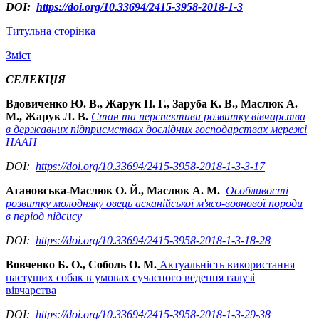
DOI:
https://doi.org/10.33694/2415-3958-2018-1-3
Титульна сторінка
Зміст
СЕЛЕКЦІЯ
Вдовиченко
Ю. В., Жарук П. Г., Заруба К. В., Маслюк А.
М., Жарук Л. В.
Стан та перспективи розвитку вівчарства
в державних підприємствах дослідних господарствах мережі
НААН
DOI:
https://doi.org/10.33694/2415-3958-2018-1-3-3-17
Атановська-Маслюк О. Й., Маслюк А. М.
Особливості
розвитку молодняку овець асканійської м'ясо-вовнової породи
в період підсису
DOI:
https://doi.org/10.33694/2415-3958-2018-1-3-18-28
Вовченко Б. О., Соболь
О. М.
Актуальність використання
пастуших собак в умовах сучасного ведення галузі
вівчарства
DOI:
https://doi.org/10.33694/2415-3958-2018-1-3-29-38