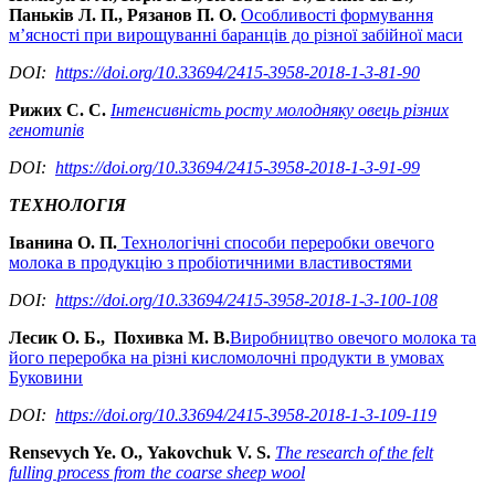
Паньків Л. П., Рязанов
П. О.
Особливості формування
м’ясності при вирощуванні баранців до різної забійної маси
DOI:
https://doi.org/10.33694/2415-3958-2018-1-3-81-90
Рижих С. С.
Інтенсивність росту молодняку овець різних
генотипів
DOI:
https://doi.org/10.33694/2415-3958-2018-1-3-91-99
ТЕХНОЛОГІЯ
Іванина
О. П.
Технологічні способи переробки овечого
молока в продукцію з пробіотичними властивостями
DOI:
https://doi.org/10.33694/2415-3958-2018-1-3-100-108
Лесик О. Б., Похивка М. В.
Виробництво овечого молока та
його переробка на різні кисломолочні продукти в умовах
Буковини
DOI:
https://doi.org/10.33694/2415-3958-2018-1-3-109-119
Rensevych Ye. O.
,
Yakovchuk V. S.
The research of the felt
fulling process from the coarse sheep wool