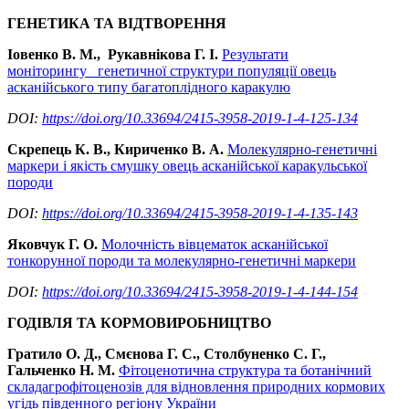
ГЕНЕТИКА ТА ВІДТВОРЕННЯ
Іовенко В. М., Рукавнікова Г. І.
Результати
моніторингу генетичної структури популяції овець
асканійського типу багатоплідного каракулю
DOI:
https://doi.org/10.33694/2415-3958-2019-1-4-125-134
Скрепець К. В., Кириченко В. А.
Молекулярно-генетичні
маркери і якість смушку овець асканійської каракульської
породи
DOI:
https://doi.org/10.33694/2415-3958-2019-1-4-135-143
Яковчук Г. О.
Молочність вівцематок асканійської
тонкорунної породи та молекулярно-генетичні маркери
DOI:
https://doi.org/10.33694/2415-3958-2019-1-4-144-154
ГОДІВЛЯ ТА КОРМОВИРОБНИЦТВО
Гратило О. Д., Смєнова Г. С., Столбуненко С. Г.,
Гальченко Н. М.
Фітоценотична структура та ботанічний
складагрофітоценозів для відновлення природних кормових
угідь південного регіону України