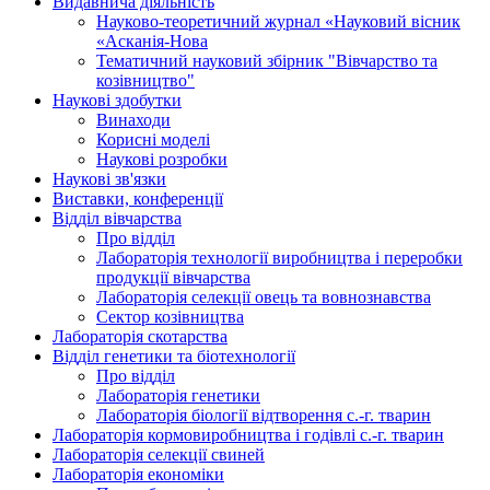
Видавнича діяльність
Науково-теоретичний журнал «Науковий вісник
«Асканія-Нова
Тематичний науковий збірник "Вівчарство та
козівництво"
Наукові здобутки
Винаходи
Корисні моделі
Наукові розробки
Наукові зв'язки
Виставки, конференції
Відділ вівчарства
Про відділ
Лабораторія технології виробництва і переробки
продукції вівчарства
Лабораторія селекції овець та вовнознавства
Сектор козівництва
Лабораторія скотарства
Відділ генетики та біотехнології
Про відділ
Лабораторія генетики
Лабораторія біології відтворення с.-г. тварин
Лабораторія кормовиробництва і годівлі с.-г. тварин
Лабораторія селекції свиней
Лабораторія економіки