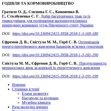
ГОДІВЛЯ ТА КОРМОВИРОБНИЦТВО
Гратило О. Д., Смєнова Г. С., Кононенко В.
Г.,
Столбуненко
С. Г
.
Добір багаторічних трав та їх
травосумішок для поліпшення малопродуктивних
природних кормових угідь Південного степу України
DOI:
https://doi.org/10.33694/2415-3958-2018-1-3-169-180
Єфремов Д. В., Свістула М. М., Горб С. В.
Оптимізація
енерго-протеїнового живлення баранців м’ясних генотипів
DOI:
https://doi.org/10.33694/2415-3958-2018-1-3-181-190
Свістула М. М., Єфремов Д. В., Горб С. В.
Продуктивність
мериносових ярок за корекції їх енергетичного живлення
DOI:
https://doi.org/10.33694/2415-3958-2018-1-3-191-199
Новини
Сторінки історії
Етапи розвитку
Нагороди та відзнаки
Музейна кімната
Рада молодих вчених