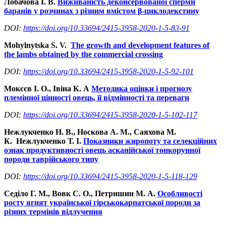
Лобачова І. В.
Виживаність деконсервованої сперми
баранів у розчинах з різним вмістом β-циклодекстину
DOI:
https://doi.org/10.33694/2415-3958-2020-1-5-83-91
Mohylnytska S. V.
The growth and development features of
the lambs obtained by the commercial crossing
DOI:
https://doi.org/10.33694/2415-3958-2020-1-5-92-101
Мокєєв І. О., Івіна К. А
Методика оцінки і прогнозу
племінної цінності овець, її відмінності та переваги
DOI:
https://doi.org/10.33694/2415-3958-2020-1-5-102-117
Нежлукченко Н. В., Носкова А. М., Саяхова М.
К. Нежлукченко Т. І.
Показники жиропоту та селекційних
ознак продуктивності овець асканійської тонкорунної
породи таврійського типу
DOI:
https://doi.org/10.33694/2415-3958-2020-1-5-118-129
Седіло Г. М., Вовк С. О., Петришин М. А.
Особливості
росту ягнят української гірськокарпатської породи за
різних термінів відлучення