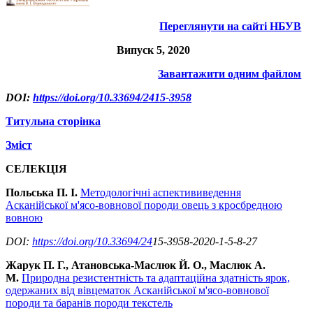
Переглянути на сайті НБУВ
Випуск 5, 2020
Завантажити одним файлом
DOI:
https://doi.org/10.33694/2415-3958
Титульна сторінка
Зміст
СЕЛЕКЦІЯ
Польська П. І.
Методологічні аспектививедення
Асканійської м'ясо-вовнової породи овець з кросбредною
вовною
DOI:
https://doi.org/10.33694/24
15-3958-2020-1-5-8-27
Жарук П. Г., Атановська-Маслюк Й. О., Маслюк А.
М.
Природна резистентність та адаптаційна здатність ярок,
одержаних від вівцематок Асканійської м'ясо-вовнової
породи та баранів породи текстель