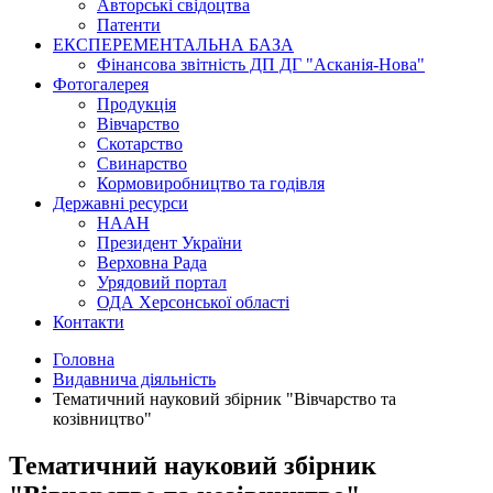
Авторські свідоцтва
Патенти
ЕКСПЕРЕМЕНТАЛЬНА БАЗА
Фінансова звітність ДП ДГ "Асканія-Нова"
Фотогалерея
Продукція
Вівчарство
Скотарство
Свинарство
Кормовиробництво та годівля
Державні ресурси
НААН
Президент України
Верховна Рада
Урядовий портал
ОДА Херсонської області
Контакти
Головна
Видавнича діяльність
Тематичний науковий збірник "Вівчарство та
козівництво"
Тематичний науковий збірник