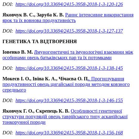
DOI:
https://doi.org/10.33694/2415-3958-2018-1-3-120-126
Яковчук В. С., Заруба К. В.
Раннє інтенсивне використання
ярок та їх вовнова продуктивність
DOI:
https://doi.org/10.33694/2415-3958-2018-1-3-127-137
ГЕНЕТИКА ТА ВІДТВОРЕННЯ
Іовенко В. М.
І
Імуногенетичні та імунологічні взаємини між
особинами овець батьківських пар та їх потомками
DOI:
https://doi.org/10.33694/2415-3958-2018-1-3-138-145
Мокеєв І. О., Івіна К. А., Чічаєва О. П
.
. Прогнозування
продуктивності овець цигайської породи методом ковзного
середнього
DOI:
https://doi.org/10.33694/2415-3958-2018-1-3-146-155
Яковчук Г. О., Скрепець К. В.
Особливості генетичної
структури популяцій овець таврійського типу асканійської
тонкорунної породи
DOI:
https://doi.org/10.33694/2415-3958-2018-1-3-156-168