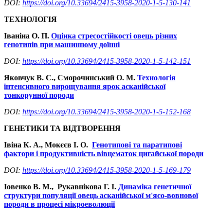
DOI:
https://doi.org/10.33694/2415-3958-2020-1-5-130-141
ТЕХНОЛОГІЯ
Іваніна О. П.
Оцінка стресостійкості овець різних
генотипів при машинному доїнні
DOI:
https://doi.org/10.33694/2415-3958-2020-1-5-142-151
Яковчук В. С., Сморочинський О. М.
Технологія
інтенсивного вирощування ярок асканійської
тонкорунної породи
DOI:
https://doi.org/10.33694/2415-3958-2020-1-5-152-168
ГЕНЕТИКИ ТА ВІДТВОРЕННЯ
Івіна К. А., Мокєєв І. О.
Генотипові та паратипові
фактори і продуктивність вівцематок цигайської породи
DOI:
https://doi.org/10.33694/2415-3958-2020-1-5-169-179
Іовенко В. М., Рукавнікова Г. І.
Динаміка генетичної
структури популяції овець асканійської м'ясо-вовнової
породи в процесі мікроеволюції