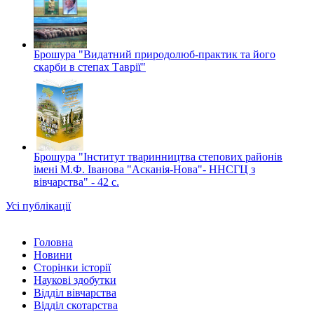
Брошура "Видатний природолюб-практик та його
скарби в степах Таврії"
Брошура "Інститут тваринництва степових районів
імені М.Ф. Іванова "Асканія-Нова"- ННСГЦ з
вівчарства" - 42 c.
Усі публікації
Головна
Новини
Сторінки історії
Наукові здобутки
Відділ вівчарства
Відділ скотарства