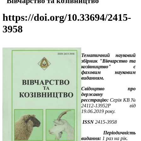
"Вівчарство та козівництво"
https://doi.org/10.33694/2415-
3958
Тематичний науковий
збірник "Вівчарство та
козівництво" є
фаховим
науковим
виданням.
Свідоцтво про
державну
реєстрацію:
Серія КВ №
24112-13952Р від
19.06.2019 року.
ISSN
2415-3958
Періодичність
видання:
1 раз на рік.