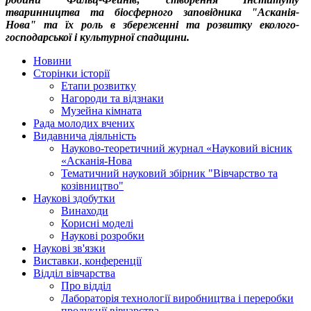
тваринництва та біосферного заповідника "Асканія-
Нова" та їх роль в збереженні та розвитку еколого-
господарської і культурної спадщини.
Новини
Сторінки історії
Етапи розвитку
Нагороди та відзнаки
Музейна кімната
Рада молодих вчених
Видавнича діяльність
Науково-теоретичний журнал «Науковий вісник
«Асканія-Нова
Тематичний науковий збірник "Вівчарство та
козівництво"
Наукові здобутки
Винаходи
Корисні моделі
Наукові розробки
Наукові зв'язки
Виставки, конференції
Відділ вівчарства
Про відділ
Лабораторія технології виробництва і переробки
продукції вівчарства