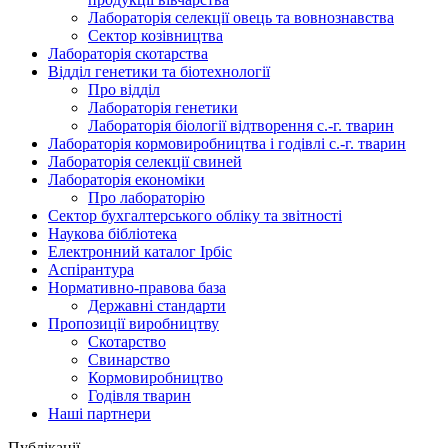
Лабораторія селекції овець та вовнознавства
Сектор козівництва
Лабораторія скотарства
Відділ генетики та біотехнології
Про відділ
Лабораторія генетики
Лабораторія біології відтворення с.-г. тварин
Лабораторія кормовиробництва і годівлі с.-г. тварин
Лабораторія селекції свиней
Лабораторія економіки
Про лабораторію
Сектор бухгалтерського обліку та звітності
Наукова бібліотека
Електронний каталог Iрбiс
Аспірантура
Нормативно-правова база
Державні стандарти
Пропозиції виробництву
Скотарство
Свинарство
Кормовиробництво
Годівля тварин
Наші партнери
Публікації