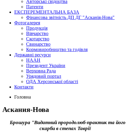
Авторські свідоцтва
Патенти
ЕКСПЕРЕМЕНТАЛЬНА БАЗА
Фінансова звітність ДП ДГ "Асканія-Нова"
Фотогалерея
Продукція
Вівчарство
Скотарство
Свинарство
Кормовиробництво та годівля
Державні ресурси
НААН
Президент України
Верховна Рада
Урядовий портал
ОДА Херсонської області
Контакти
Головна
Аскания-Нова
Брошура "Видатний прородолюб-практик та його
скарби в степах Таврії