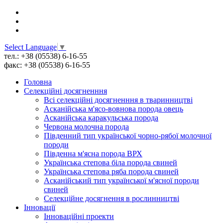
Select Language
▼
тел.: +38 (05538) 6-16-55
факс: +38 (05538) 6-16-55
Головна
Селекційні досягненння
Всі cелекційні досягненння в тваринництві
Асканійська м'ясо-вовнова порода овець
Асканійська каракульська порода
Червона молочна порода
Південний тип української чорно-рябої молочної
породи
Південна м'ясна порода ВРХ
Українська степова біла порода свиней
Українська степова ряба порода свиней
Асканійський тип української м'ясної породи
свиней
Селекційне досягнення в рослинництві
Інновації
Інноваційні проекти