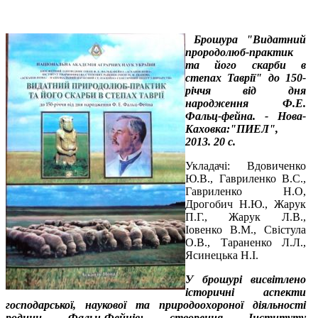
Брошура "Видатний
прородолюб-практик
та його скарби в
степах Таврії" до 150-
річчя від дня
народження Ф.Е.
Фальц-фейна. - Нова-
Каховка:"ПИЕЛ",
2013. 20 с.
Укладачі: Вдовиченко
Ю.В., Гавриленко В.С.,
Гавриленко Н.О,
Дрогобич Н.Ю., Жарук
П.Г., Жарук Л.В.,
Іовенко В.М., Свістула
О.В., Тараненко Л.Л.,
Ясинецька Н.І.
У брошурі висвітлено
історичні аспекти
господарської, наукової та природоохороної діяльності
родини Фальц-Фейнів; створення Інституту