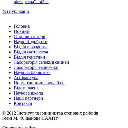
вівчарства" - 42 c.
Усі публікації
Головна
Новини
Сторінки історії
Наукові здобутки
Відділ вівчарства
Відділ скотарства
Відділ генетики
Лабораторія селекції свиней
Лабораторія економіки
Наукова бібліотека
Аспірантура
Нормативно-правова база
Відомі вчені
Наукова школа
Наші партнери
Контакти
© 2012 Інститут тваринництва степових районів
імені М. Ф. Іванова НААНУ
Створення сайта -