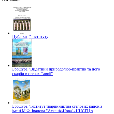
Публікації інституту
Брошура "Видатний природолюб-практик та його
скарби в степах Таврії"
Брошура "Інститут тваринництва степових районів
імені М.Ф. Іванова "Асканія-Нова"- ННСГЦ з