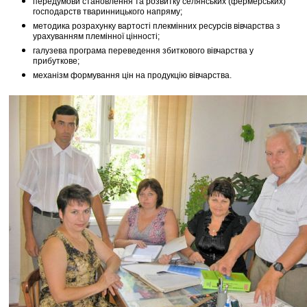
передумови становлення та розвитку селянських (фермерських)
господарств тваринницького напряму;
методика розрахунку вартості плекмінних ресурсів вівчарства з
урахуванням племінної цінності;
галузева програма переведення збиткового вівчарства у
прибуткове;
механізм формування цін на продукцію вівчарства.