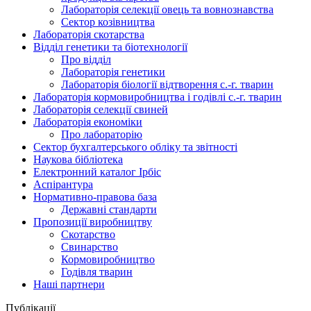
Лабораторія селекції овець та вовнознавства
Сектор козівництва
Лабораторія скотарства
Відділ генетики та біотехнології
Про відділ
Лабораторія генетики
Лабораторія біології відтворення с.-г. тварин
Лабораторія кормовиробництва і годівлі с.-г. тварин
Лабораторія селекції свиней
Лабораторія економіки
Про лабораторію
Сектор бухгалтерського обліку та звітності
Наукова бібліотека
Електронний каталог Iрбiс
Аспірантура
Нормативно-правова база
Державні стандарти
Пропозиції виробництву
Скотарство
Свинарство
Кормовиробництво
Годівля тварин
Наші партнери
Публікації