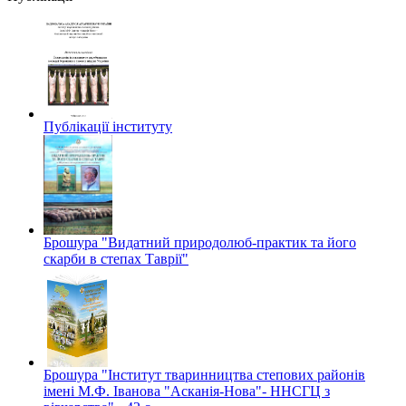
Публікації інституту
Брошура "Видатний природолюб-практик та його
скарби в степах Таврії"
Брошура "Інститут тваринництва степових районів
імені М.Ф. Іванова "Асканія-Нова"- ННСГЦ з