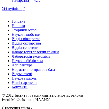
вівчарства" - 42 c.
Усі публікації
Головна
Новини
Сторінки історії
Наукові здобутки
Відділ вівчарства
Відділ скотарства
Відділ генетики
Лабораторія селекції свиней
Лабораторія економіки
Наукова бібліотека
Аспірантура
Нормативно-правова база
Відомі вчені
Наукова школа
Наші партнери
Контакти
© 2012 Інститут тваринництва степових районів
імені М. Ф. Іванова НААНУ
Створення сайта -