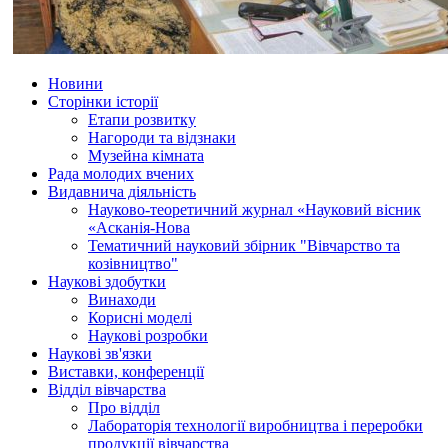
Новини
Сторінки історії
Етапи розвитку
Нагороди та відзнаки
Музейна кімната
Рада молодих вчених
Видавнича діяльність
Науково-теоретичний журнал «Науковий вісник
«Асканія-Нова
Тематичний науковий збірник "Вівчарство та
козівництво"
Наукові здобутки
Винаходи
Корисні моделі
Наукові розробки
Наукові зв'язки
Виставки, конференції
Відділ вівчарства
Про відділ
Лабораторія технології виробництва і переробки
продукції вівчарства