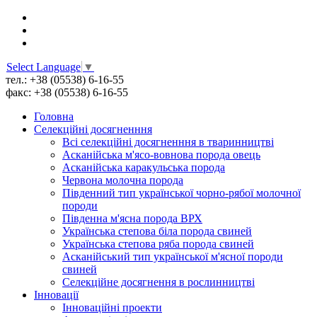
Select Language
▼
тел.: +38 (05538) 6-16-55
факс: +38 (05538) 6-16-55
Головна
Селекційні досягненння
Всі cелекційні досягненння в тваринництві
Асканійська м'ясо-вовнова порода овець
Асканійська каракульська порода
Червона молочна порода
Південний тип української чорно-рябої молочної
породи
Південна м'ясна порода ВРХ
Українська степова біла порода свиней
Українська степова ряба порода свиней
Асканійський тип української м'ясної породи
свиней
Селекційне досягнення в рослинництві
Інновації
Інноваційні проекти