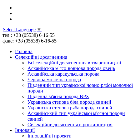
Select Language
▼
тел.: +38 (05538) 6-16-55
факс: +38 (05538) 6-16-55
Головна
Селекційні досягненння
Всі cелекційні досягненння в тваринництві
Асканійська м'ясо-вовнова порода овець
Асканійська каракульська порода
Червона молочна порода
Південний тип української чорно-рябої молочної
породи
Південна м'ясна порода ВРХ
Українська степова біла порода свиней
Українська степова ряба порода свиней
Асканійський тип української м'ясної породи
свиней
Селекційне досягнення в рослинництві
Інновації
Інноваційні проекти