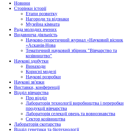
Новини
Сторінки історії
Етапи розвитку
Нагороди та відзнаки
Музейна кімната
Рада молодих вчених
Видавнича діяльність
Науково-теоретичний журнал «Науковий вісник
«Асканія-Нова
Тематичний науковий збірник "Вівчарство та
козівництво"
Наукові здобутки
Винаходи
Корисні моделі
Наукові розробки
Наукові зв'язки
Виставки, конференції
Відділ вівчарства
Про відділ
Лабораторія технології виробництва і переробки
продукції вівчарства
Лабораторія селекції овець та вовнознавства
Сектор козівництва
Лабораторія скотарства
Відділ генетики та біотехнології