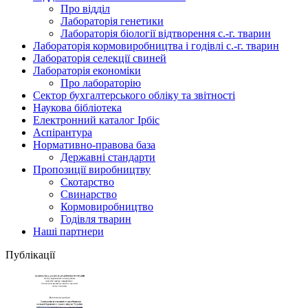
Про відділ
Лабораторія генетики
Лабораторія біології відтворення с.-г. тварин
Лабораторія кормовиробництва і годівлі с.-г. тварин
Лабораторія селекції свиней
Лабораторія економіки
Про лабораторію
Сектор бухгалтерського обліку та звітності
Наукова бібліотека
Електронний каталог Iрбiс
Аспірантура
Нормативно-правова база
Державні стандарти
Пропозиції виробництву
Скотарство
Свинарство
Кормовиробництво
Годівля тварин
Наші партнери
Публікації