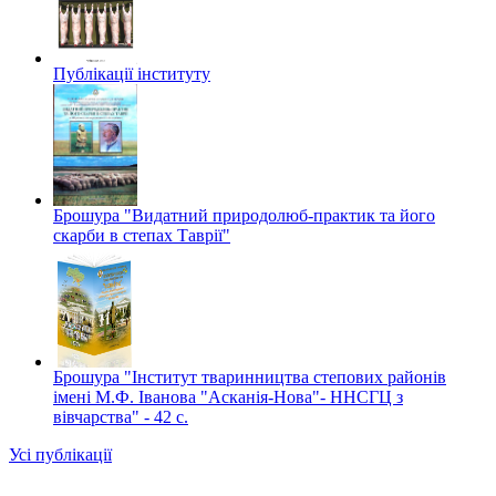
Публікації інституту
Брошура "Видатний природолюб-практик та його
скарби в степах Таврії"
Брошура "Інститут тваринництва степових районів
імені М.Ф. Іванова "Асканія-Нова"- ННСГЦ з
вівчарства" - 42 c.
Усі публікації