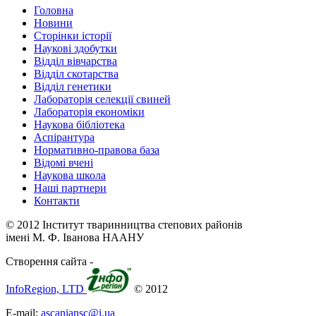
Головна
Новини
Сторінки історії
Наукові здобутки
Відділ вівчарства
Відділ скотарства
Відділ генетики
Лабораторія селекції свиней
Лабораторія економіки
Наукова бібліотека
Аспірантура
Нормативно-правова база
Відомі вчені
Наукова школа
Наші партнери
Контакти
© 2012 Інститут тваринництва степових районів
імені М. Ф. Іванова НААНУ
Створення сайта -
InfoRegion, LTD
© 2012
E-mail:
ascaniansc@i.ua