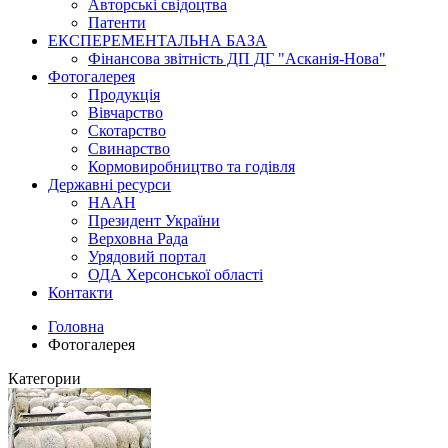
Авторські свідоцтва
Патенти
ЕКСПЕРЕМЕНТАЛЬНА БАЗА
Фінансова звітність ДП ДГ "Асканія-Нова"
Фотогалерея
Продукція
Вівчарство
Скотарство
Свинарство
Кормовиробництво та годівля
Державні ресурси
НААН
Президент України
Верховна Рада
Урядовий портал
ОДА Херсонської області
Контакти
Головна
Фотогалерея
Категории