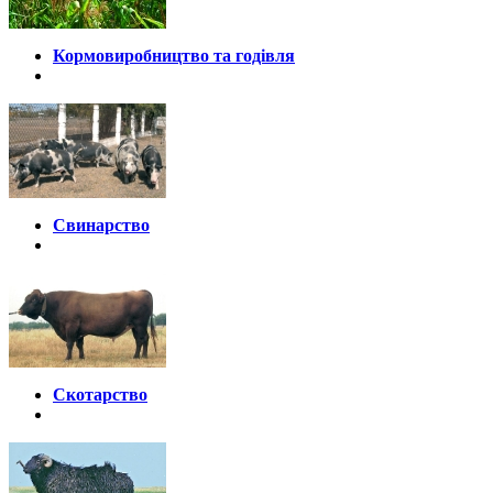
Кормовиробництво та годівля
Свинарство
Скотарство