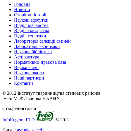
Головна
Новини
Сторінки історії
Наукові здобутки
Відділ вівчарства
Відділ скотарства
Відділ генетики
Лабораторія селекції свиней
Лабораторія економіки
Наукова бібліотека
Аспірантура
Нормативно-правова база
Відомі вчені
Наукова школа
Наші партнери
Контакти
© 2012 Інститут тваринництва степових районів
імені М. Ф. Іванова НААНУ
Створення сайта -
InfoRegion, LTD
© 2012
E-mail:
ascaniansc@i.ua