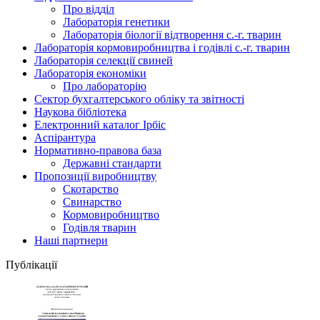
Про відділ
Лабораторія генетики
Лабораторія біології відтворення с.-г. тварин
Лабораторія кормовиробництва і годівлі с.-г. тварин
Лабораторія селекції свиней
Лабораторія економіки
Про лабораторію
Сектор бухгалтерського обліку та звітності
Наукова бібліотека
Електронний каталог Iрбiс
Аспірантура
Нормативно-правова база
Державні стандарти
Пропозиції виробництву
Скотарство
Свинарство
Кормовиробництво
Годівля тварин
Наші партнери
Публікації