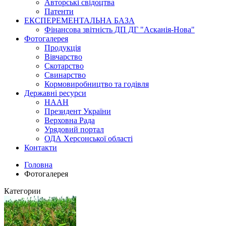
Авторські свідоцтва
Патенти
ЕКСПЕРЕМЕНТАЛЬНА БАЗА
Фінансова звітність ДП ДГ "Асканія-Нова"
Фотогалерея
Продукція
Вівчарство
Скотарство
Свинарство
Кормовиробництво та годівля
Державні ресурси
НААН
Президент України
Верховна Рада
Урядовий портал
ОДА Херсонської області
Контакти
Головна
Фотогалерея
Категории