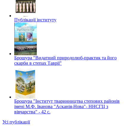
Публікації інституту
Брошура "Видатний природолюб-практик та його
скарби в степах Таврії"
Брошура "Інститут тваринництва степових районів
імені М.Ф. Іванова "Асканія-Нова"- ННСГЦ з
вівчарства" - 42 c.
Усі публікації