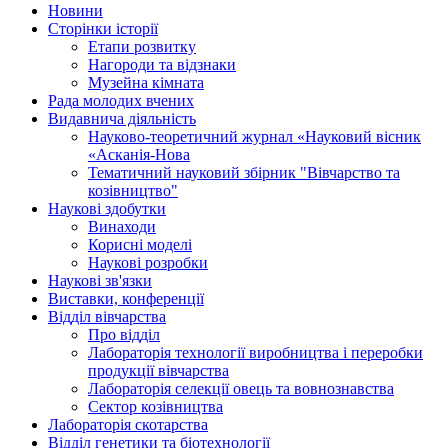
Новини
Сторінки історії
Етапи розвитку
Нагороди та відзнаки
Музейна кімната
Рада молодих вчених
Видавнича діяльність
Науково-теоретичний журнал «Науковий вісник
«Асканія-Нова
Тематичний науковий збірник "Вівчарство та
козівництво"
Наукові здобутки
Винаходи
Корисні моделі
Наукові розробки
Наукові зв'язки
Виставки, конференції
Відділ вівчарства
Про відділ
Лабораторія технології виробництва і переробки
продукції вівчарства
Лабораторія селекції овець та вовнознавства
Сектор козівництва
Лабораторія скотарства
Відділ генетики та біотехнології