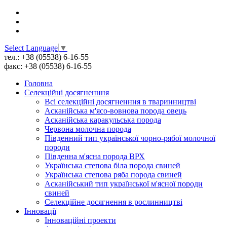
Select Language
▼
тел.: +38 (05538) 6-16-55
факс: +38 (05538) 6-16-55
Головна
Селекційні досягненння
Всі cелекційні досягненння в тваринництві
Асканійська м'ясо-вовнова порода овець
Асканійська каракульська порода
Червона молочна порода
Південний тип української чорно-рябої молочної
породи
Південна м'ясна порода ВРХ
Українська степова біла порода свиней
Українська степова ряба порода свиней
Асканійський тип української м'ясної породи
свиней
Селекційне досягнення в рослинництві
Інновації
Інноваційні проекти