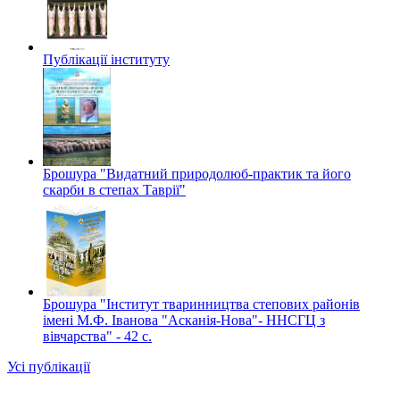
Публікації інституту
Брошура "Видатний природолюб-практик та його
скарби в степах Таврії"
Брошура "Інститут тваринництва степових районів
імені М.Ф. Іванова "Асканія-Нова"- ННСГЦ з
вівчарства" - 42 c.
Усі публікації