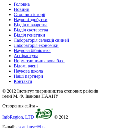
Головна
Новини
Сторінки історії
Наукові здобутки
Відділ вівчарства
Відділ скотарства
Відділ генетики
Лабораторія селекції свиней
Лабораторія економіки
Наукова бібліотека
Аспірантура
Нормативно-правова база
Відомі вчені
Наукова школа
Наші партнери
Контакти
© 2012 Інститут тваринництва степових районів
імені М. Ф. Іванова НААНУ
Створення сайта -
InfoRegion, LTD
© 2012
E-mail:
ascaniansc@i.ua