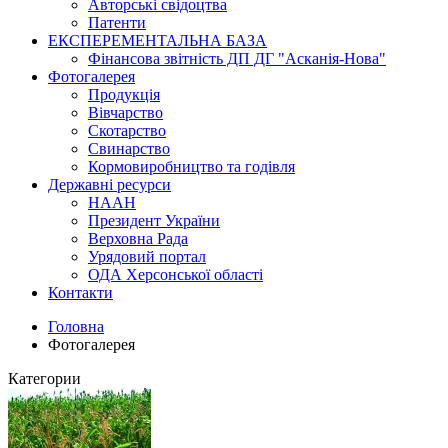
Авторські свідоцтва
Патенти
ЕКСПЕРЕМЕНТАЛЬНА БАЗА
Фінансова звітність ДП ДГ "Асканія-Нова"
Фотогалерея
Продукція
Вівчарство
Скотарство
Свинарство
Кормовиробництво та годівля
Державні ресурси
НААН
Президент України
Верховна Рада
Урядовий портал
ОДА Херсонської області
Контакти
Головна
Фотогалерея
Категории