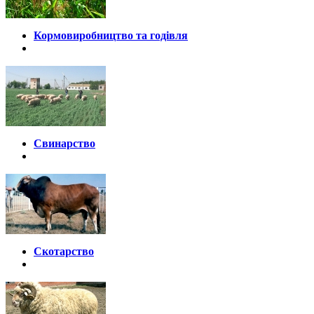
Кормовиробництво та годівля
Свинарство
Скотарство