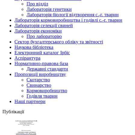
Про відділ
Лабораторія генетики
Лабораторія біології відтворення с.-г. тварин
Лабораторія кормовиробництва і годівлі с.-г. тварин
Лабораторія селекції свиней
Лабораторія економіки
Про лабораторію
Сектор бухгалтерського обліку та звітності
Наукова бібліотека
Електронний каталог Iрбiс
Аспірантура
Нормативно-правова база
Державні стандарти
Пропозиції виробництву
Скотарство
Свинарство
Кормовиробництво
Годівля тварин
Наші партнери
Публікації