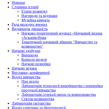
Новини
Сторінки історії
Етапи розвитку
Нагороди та відзнаки
Музейна кімната
Рада молодих вчених
Видавнича діяльність
Науково-теоретичний журнал «Науковий вісник
«Асканія-Нова
Тематичний науковий збірник "Вівчарство та
козівництво"
Наукові здобутки
Винаходи
Корисні моделі
Наукові розробки
Наукові зв'язки
Виставки, конференції
Відділ вівчарства
Про відділ
Лабораторія технології виробництва і переробки
продукції вівчарства
Лабораторія селекції овець та вовнознавства
Сектор козівництва
Лабораторія скотарства
Відділ генетики та біотехнології