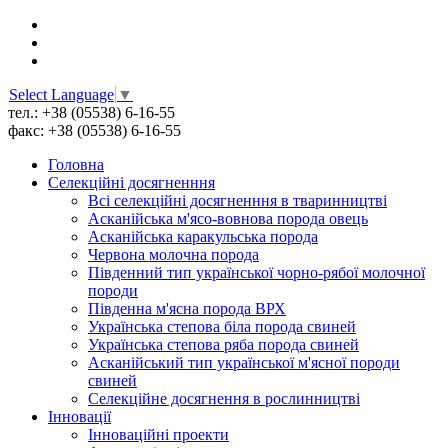
Select Language
▼
тел.: +38 (05538) 6-16-55
факс: +38 (05538) 6-16-55
Головна
Селекційні досягненння
Всі cелекційні досягненння в тваринництві
Асканійська м'ясо-вовнова порода овець
Асканійська каракульська порода
Червона молочна порода
Південний тип української чорно-рябої молочної
породи
Південна м'ясна порода ВРХ
Українська степова біла порода свиней
Українська степова ряба порода свиней
Асканійський тип української м'ясної породи
свиней
Селекційне досягнення в рослинництві
Інновації
Інноваційні проекти