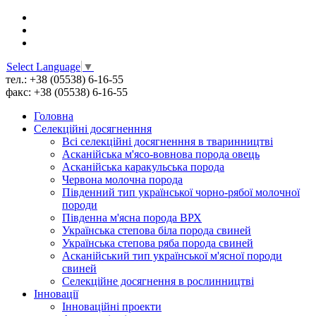
Select Language
▼
тел.: +38 (05538) 6-16-55
факс: +38 (05538) 6-16-55
Головна
Селекційні досягненння
Всі cелекційні досягненння в тваринництві
Асканійська м'ясо-вовнова порода овець
Асканійська каракульська порода
Червона молочна порода
Південний тип української чорно-рябої молочної
породи
Південна м'ясна порода ВРХ
Українська степова біла порода свиней
Українська степова ряба порода свиней
Асканійський тип української м'ясної породи
свиней
Селекційне досягнення в рослинництві
Інновації
Інноваційні проекти