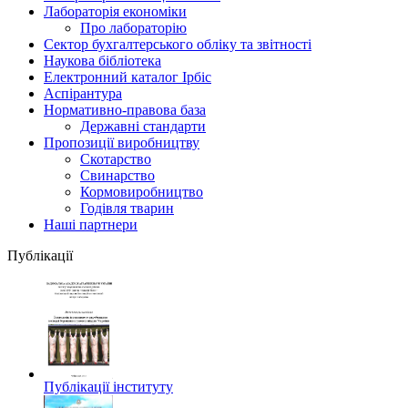
Лабораторія економіки
Про лабораторію
Сектор бухгалтерського обліку та звітності
Наукова бібліотека
Електронний каталог Iрбiс
Аспірантура
Нормативно-правова база
Державні стандарти
Пропозиції виробництву
Скотарство
Свинарство
Кормовиробництво
Годівля тварин
Наші партнери
Публікації
Публікації інституту