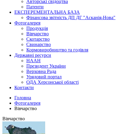
Авторські свідоцтва
Патенти
ЕКСПЕРЕМЕНТАЛЬНА БАЗА
Фінансова звітність ДП ДГ "Асканія-Нова"
Фотогалерея
Продукція
Вівчарство
Скотарство
Свинарство
Кормовиробництво та годівля
Державні ресурси
НААН
Президент України
Верховна Рада
Урядовий портал
ОДА Херсонської області
Контакти
Головна
Фотогалерея
Вівчарство
Вівчарство