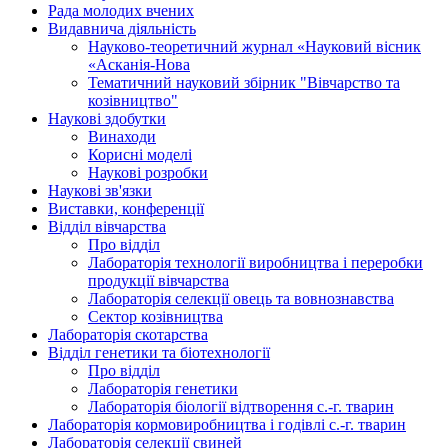
Рада молодих вчених
Видавнича діяльність
Науково-теоретичний журнал «Науковий вісник
«Асканія-Нова
Тематичний науковий збірник "Вівчарство та
козівництво"
Наукові здобутки
Винаходи
Корисні моделі
Наукові розробки
Наукові зв'язки
Виставки, конференції
Відділ вівчарства
Про відділ
Лабораторія технології виробництва і переробки
продукції вівчарства
Лабораторія селекції овець та вовнознавства
Сектор козівництва
Лабораторія скотарства
Відділ генетики та біотехнології
Про відділ
Лабораторія генетики
Лабораторія біології відтворення с.-г. тварин
Лабораторія кормовиробництва і годівлі с.-г. тварин
Лабораторія селекції свиней