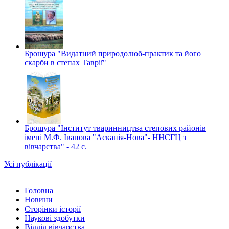
Брошура "Видатний природолюб-практик та його
скарби в степах Таврії"
Брошура "Інститут тваринництва степових районів
імені М.Ф. Іванова "Асканія-Нова"- ННСГЦ з
вівчарства" - 42 c.
Усі публікації
Головна
Новини
Сторінки історії
Наукові здобутки
Відділ вівчарства