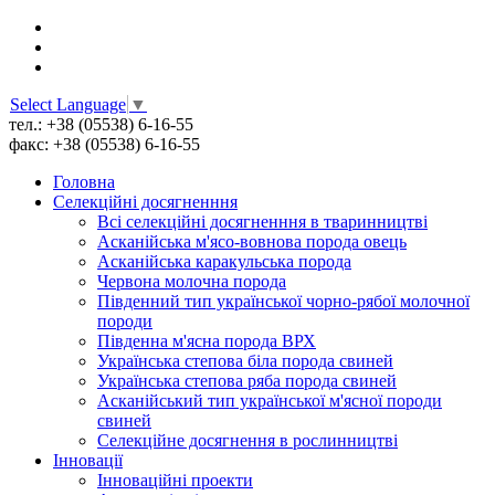
Select Language
▼
тел.: +38 (05538) 6-16-55
факс: +38 (05538) 6-16-55
Головна
Селекційні досягненння
Всі cелекційні досягненння в тваринництві
Асканійська м'ясо-вовнова порода овець
Асканійська каракульська порода
Червона молочна порода
Південний тип української чорно-рябої молочної
породи
Південна м'ясна порода ВРХ
Українська степова біла порода свиней
Українська степова ряба порода свиней
Асканійський тип української м'ясної породи
свиней
Селекційне досягнення в рослинництві
Інновації
Інноваційні проекти