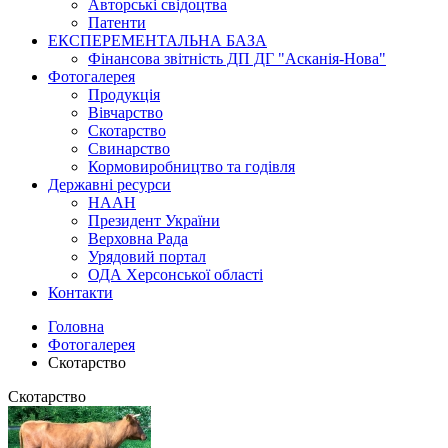
Авторські свідоцтва
Патенти
ЕКСПЕРЕМЕНТАЛЬНА БАЗА
Фінансова звітність ДП ДГ "Асканія-Нова"
Фотогалерея
Продукція
Вівчарство
Скотарство
Свинарство
Кормовиробництво та годівля
Державні ресурси
НААН
Президент України
Верховна Рада
Урядовий портал
ОДА Херсонської області
Контакти
Головна
Фотогалерея
Скотарство
Скотарство