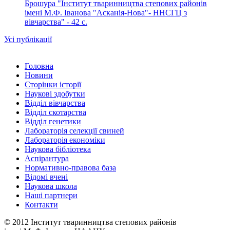
Брошура "Інститут тваринництва степових районів
імені М.Ф. Іванова "Асканія-Нова"- ННСГЦ з
вівчарства" - 42 c.
Усі публікації
Головна
Новини
Сторінки історії
Наукові здобутки
Відділ вівчарства
Відділ скотарства
Відділ генетики
Лабораторія селекції свиней
Лабораторія економіки
Наукова бібліотека
Аспірантура
Нормативно-правова база
Відомі вчені
Наукова школа
Наші партнери
Контакти
© 2012 Інститут тваринництва степових районів