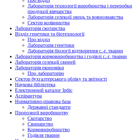
Про відділ
Лабораторія технології виробництва і переробки
продукції вівчарства
Лабораторія селекції овець та вовнознавства
Сектор козівництва
Лабораторія скотарства
Відділ генетики та біотехнології
Про відділ
Лабораторія генетики
Лабораторія біології відтворення с.-г. тварин
Лабораторія кормовиробництва і годівлі с.-г. тварин
Лабораторія селекції свиней
Лабораторія економіки
Про лабораторію
Сектор бухгалтерського обліку та звітності
Наукова бібліотека
Електронний каталог Iрбiс
Аспірантура
Нормативно-правова база
Державні стандарти
Пропозиції виробництву
Скотарство
Свинарство
Кормовиробництво
Годівля тварин