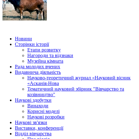
Новини
Сторінки історії
Етапи розвитку
Нагороди та відзнаки
Музейна кімната
Рада молодих вчених
Видавнича діяльність
Науково-теоретичний журнал «Науковий вісник
«Асканія-Нова
Тематичний науковий збірник "Вівчарство та
козівництво"
Наукові здобутки
Винаходи
Корисні моделі
Наукові розробки
Наукові зв'язки
Виставки, конференції
Відділ вівчарства