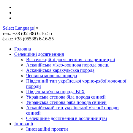
Select Language
▼
тел.: +38 (05538) 6-16-55
факс: +38 (05538) 6-16-55
Головна
Селекційні досягненння
Всі cелекційні досягненння в тваринництві
Асканійська м'ясо-вовнова порода овець
Асканійська каракульська порода
Червона молочна порода
Південний тип української чорно-рябої молочної
породи
Південна м'ясна порода ВРХ
Українська степова біла порода свиней
Українська степова ряба порода свиней
Асканійський тип української м'ясної породи
свиней
Селекційне досягнення в рослинництві
Інновації
Інноваційні проекти