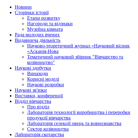
Новини
Сторінки історії
Етапи розвитку
Нагороди та відзнаки
Музейна кімната
Рада молодих вчених
Видавнича діяльність
Науково-теоретичний журнал «Науковий вісник
«Асканія-Нова
Тематичний науковий збірник "Вівчарство та
козівництво"
Наукові здобутки
Винаходи
Корисні моделі
Наукові розробки
Наукові зв'язки
Виставки, конференції
Відділ вівчарства
Про відділ
Лабораторія технології виробництва і переробки
продукції вівчарства
Лабораторія селекції овець та вовнознавства
Сектор козівництва
Лабораторія скотарства