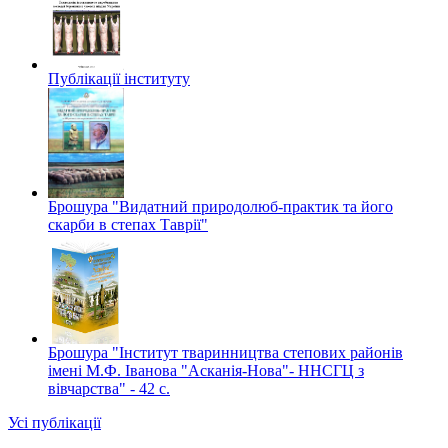
Публікації інституту
Брошура "Видатний природолюб-практик та його
скарби в степах Таврії"
Брошура "Інститут тваринництва степових районів
імені М.Ф. Іванова "Асканія-Нова"- ННСГЦ з
вівчарства" - 42 c.
Усі публікації