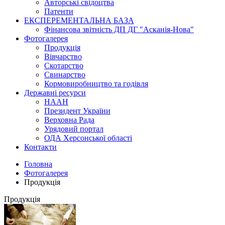
Авторські свідоцтва
Патенти
ЕКСПЕРЕМЕНТАЛЬНА БАЗА
Фінансова звітність ДП ДГ "Асканія-Нова"
Фотогалерея
Продукція
Вівчарство
Скотарство
Свинарство
Кормовиробництво та годівля
Державні ресурси
НААН
Президент України
Верховна Рада
Урядовий портал
ОДА Херсонської області
Контакти
Головна
Фотогалерея
Продукція
Продукція