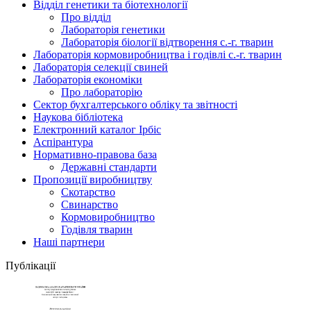
Відділ генетики та біотехнології
Про відділ
Лабораторія генетики
Лабораторія біології відтворення с.-г. тварин
Лабораторія кормовиробництва і годівлі с.-г. тварин
Лабораторія селекції свиней
Лабораторія економіки
Про лабораторію
Сектор бухгалтерського обліку та звітності
Наукова бібліотека
Електронний каталог Iрбiс
Аспірантура
Нормативно-правова база
Державні стандарти
Пропозиції виробництву
Скотарство
Свинарство
Кормовиробництво
Годівля тварин
Наші партнери
Публікації